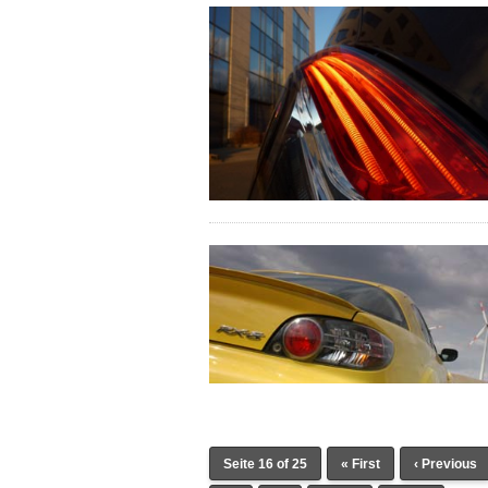
Seite 16 of 25
« First
‹ Previous