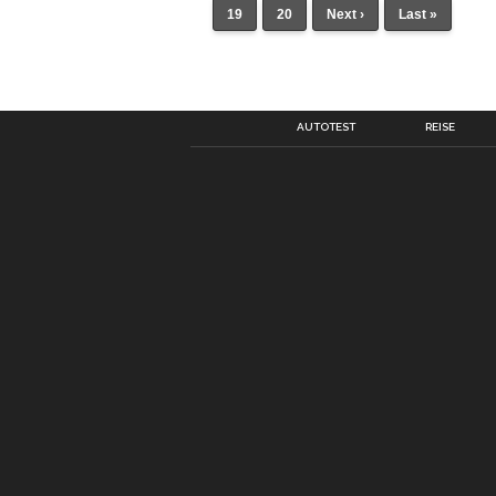
19
20
Next ›
Last »
AUTOTEST
REISE