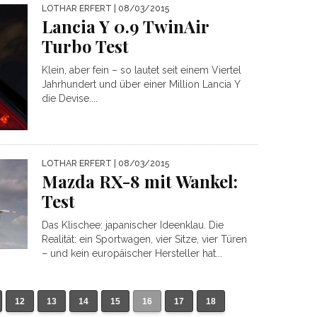
LOTHAR ERFERT
| 08/03/2015
Lancia Y 0.9 TwinAir
Turbo Test
Klein, aber fein – so lautet seit einem Viertel
Jahrhundert und über einer Million Lancia Y
die Devise....
LOTHAR ERFERT
| 08/03/2015
Mazda RX-8 mit Wankel:
Test
Das Klischee: japanischer Ideenklau. Die
Realität: ein Sportwagen, vier Sitze, vier Türen
– und kein europäischer Hersteller hat...
12
13
14
15
16
17
18