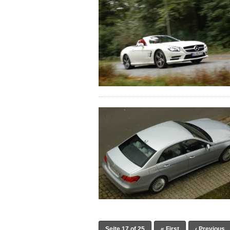
Seite 17 of 25
« First
‹ Previous