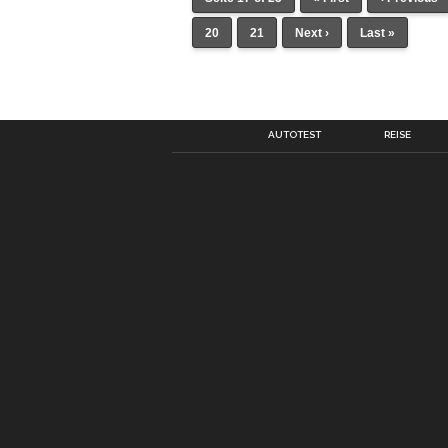
20
21
Next ›
Last »
AUTOTEST
REISE