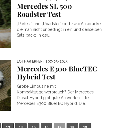
Mercedes SL 500
Roadster Test
„Perfekt“ und „Roadster“ sind zwei Ausdrücke,
die man nicht unbedingt in ein und denselben
Satz packt. In der...
LOTHAR ERFERT
| 07/03/2015
Mercedes E300 BlueTEC
Hybrid Test
Große Limousine mit
Kompaktwagenverbrauch? Der Mercedes
Diesel Hybrid gibt gute Antworten – Test
Mercedes E300 BlueTEC Hybrid. Die...
13
14
15
16
17
18
19