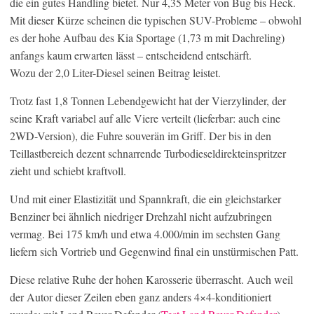
die ein gutes Handling bietet. Nur 4,35 Meter von Bug bis Heck.
Mit dieser Kürze scheinen die typischen SUV-Probleme – obwohl
es der hohe Aufbau des Kia Sportage (1,73 m mit Dachreling)
anfangs kaum erwarten lässt – entscheidend entschärft.
Wozu der 2,0 Liter-Diesel seinen Beitrag leistet.
Trotz fast 1,8 Tonnen Lebendgewicht hat der Vierzylinder, der
seine Kraft variabel auf alle Viere verteilt (lieferbar: auch eine
2WD-Version), die Fuhre souverän im Griff. Der bis in den
Teillastbereich dezent schnarrende Turbodieseldirekteinspritzer
zieht und schiebt kraftvoll.
Und mit einer Elastizität und Spannkraft, die ein gleichstarker
Benziner bei ähnlich niedriger Drehzahl nicht aufzubringen
vermag. Bei 175 km/h und etwa 4.000/min im sechsten Gang
liefern sich Vortrieb und Gegenwind final ein unstürmischen Patt.
Diese relative Ruhe der hohen Karosserie überrascht. Auch weil
der Autor dieser Zeilen eben ganz anders 4×4-konditioniert