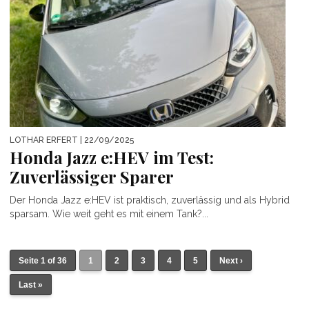
LOTHAR ERFERT
| 22/09/2025
Honda Jazz e:HEV im Test:
Zuverlässiger Sparer
Der Honda Jazz e:HEV ist praktisch, zuverlässig und als Hybrid
sparsam. Wie weit geht es mit einem Tank?...
Seite 1 of 36
1
2
3
4
5
Next ›
Last »