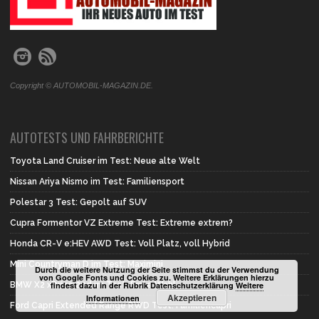
Copyright © AUTOMOBIL-MAGAZIN.DE.
AUTOTESTS UND FAHRBERICHTE
Toyota Land Cruiser im Test: Neue alte Welt
Nissan Ariya Nismo im Test: Familiensport
Polestar 3 Test: Gepolt auf SUV
Cupra Formentor VZ Extreme Test: Extreme extrem?
Honda CR-V e:HEV AWD Test: Voll Platz, voll Hybrid
Mini Countryman D im Test: Maximini
Durch die weitere Nutzung der Seite stimmst du der Verwendung
von Google Fonts und Cookies zu. Weitere Erklärungen hierzu
BMW X2 xDrive 20d im Test: Erste Wahl
findest dazu in der Rubrik Datenschutzerklärung
Weitere
Akzeptieren
Informationen
Ford Capri Extended Range RWD Test: Familiencapri