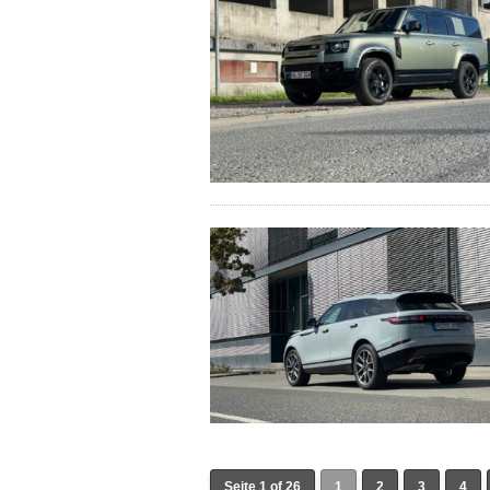
Seite 1 of 26
1
2
3
4