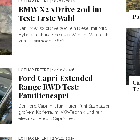
LOTHAR ERFERT
| 10/02/2026
BMW X2 xDrive 20d im
Po
Test: Erste Wahl
Der BMW X2 xDrive 20d: ein Diesel mit Mild
Hybrid-Technik. Eine gute Wahl im Vergleich
zum Basismodell 18d?...
LOTHAR ERFERT
| 12/01/2026
Ford Capri Extended
Cu
Range RWD Test:
Te
Familiencapri
Der Ford Capri mit fünf Türen, fünf Sitzplätzen,
großem Kofferraum, VW-Technik und rein
elektrisch – echt Capri? Test...
LOTHAR ERFERT
| 29/12/2025