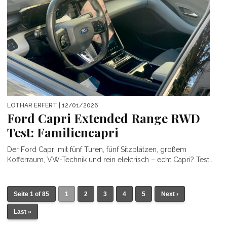
LOTHAR ERFERT
| 12/01/2026
Ford Capri Extended Range RWD
Test: Familiencapri
Der Ford Capri mit fünf Türen, fünf Sitzplätzen, großem
Kofferraum, VW-Technik und rein elektrisch – echt Capri? Test...
Seite 1 of 85
1
2
3
4
5
Next ›
Last »