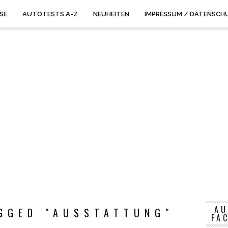
ISE
AUTOTESTS A-Z
NEUHEITEN
IMPRESSUM / DATENSCH
AU
GGED "AUSSTATTUNG"
FA