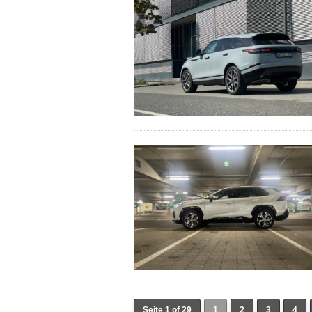
Seite 1 of 29
1
2
3
4