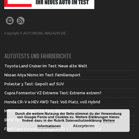
Copyright © AUTOMOBIL-MAGAZIN.DE.
AUTOTESTS UND FAHRBERICHTE
Toyota Land Cruiser im Test: Neue alte Welt
Nissan Ariya Nismo im Test: Familiensport
Polestar 3 Test: Gepolt auf SUV
Cupra Formentor VZ Extreme Test: Extreme extrem?
Honda CR-V e:HEV AWD Test: Voll Platz, voll Hybrid
Mini Countryman D im Test: Maximini
Durch die weitere Nutzung der Seite stimmst du der Verwendung
von Google Fonts und Cookies zu. Weitere Erklärungen hierzu
findest dazu in der Rubrik Datenschutzerklärung
Weitere
BMW X2 xDrive 20d im Test: Erste Wahl
Akzeptieren
Informationen
Ford Capri Extended Range RWD Test: Familiencapri