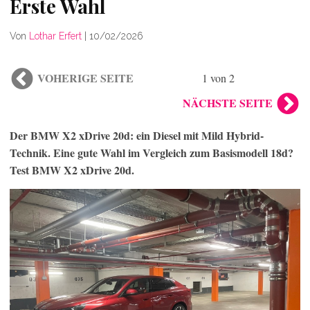
Erste Wahl
Von
Lothar Erfert
|
10/02/2026
VOHERIGE SEITE
1 von 2
NÄCHSTE SEITE
Der BMW X2 xDrive 20d: ein Diesel mit Mild Hybrid-
Technik. Eine gute Wahl im Vergleich zum Basismodell 18d?
Test BMW X2 xDrive 20d.