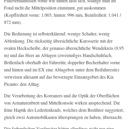
Platzverhältnissen vorne wie hinten lässt sich, solange man im
Fond nicht die Mittelposition einnimmt, gut auskommen
(Kopffreiheit vorne: 1.003, hinten: 996 mm, Beinfreiheit: 1.041 /
872 mm).
Die Bedienung ist selbsterklärend: wenige Schalter, wenig
Ablenkung. Die rückseitig übersichtliche Karosserie mit der
ovalen Heckscheibe, der genauso übersichtliche Wendekreis (9,95
m) und das Heer an Ablagen (zweistufiges Handschuhfach,
Brillenfach oberhalb der Fahrertür, doppelter Becherhalter vorne
und hinten und im EX eine Ablagebox unter dem Beifahrersitz)
verweisen allesamt auf das bevorzugte Einsatzgebiet des Kia
Picanto: den Alltag.
Die Verarbeitung des Koreaners und die Optik der Oberflächen
von Armaturenbrett und Mittelkonsole wirken ansprechend. Die
feine Haptik des Lederlenkrads, welches dem Berührer suggeriert,
gleich zwei Automobilkasten übersprungen zu haben, überrascht.
Die farbenfrohen Vordersitze hätten allerdings nicht nur eine