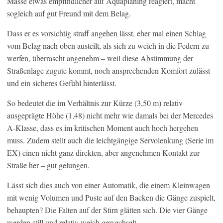
Masse etwas empfindlicher auf Aquaplaning reagiert, macht
sogleich auf gut Freund mit dem Belag.
Dass er es vorsichtig straff angehen lässt, eher mal einen Schlag
vom Belag nach oben austeilt, als sich zu weich in die Federn zu
werfen, überrascht angenehm – weil diese Abstimmung der
Straßenlage zugute kommt, noch ansprechenden Komfort zulässt
und ein sicheres Gefühl hinterlässt.
So bedeutet die im Verhältnis zur Kürze (3,50 m) relativ
ausgeprägte Höhe (1,48) nicht mehr wie damals bei der Mercedes
A-Klasse, dass es im kritischen Moment auch hoch hergehen
muss. Zudem stellt auch die leichtgängige Servolenkung (Serie im
EX) einen nicht ganz direkten, aber angenehmen Kontakt zur
Straße her – gut gelungen.
Lässt sich dies auch von einer Automatik, die einem Kleinwagen
mit wenig Volumen und Puste auf den Backen die Gänge zuspielt,
behaupten? Die Falten auf der Stirn glätten sich. Die vier Gänge
werden still und relativ weich gewechselt.