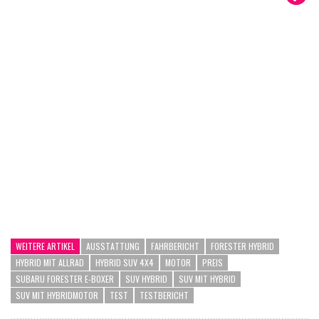
WEITERE ARTIKEL
AUSSTATTUNG
FAHRBERICHT
FORESTER HYBRID
HYBRID MIT ALLRAD
HYBRID SUV 4X4
MOTOR
PREIS
SUBARU FORESTER E-BOXER
SUV HYBRID
SUV MIT HYBRID
SUV MIT HYBRIDMOTOR
TEST
TESTBERICHT