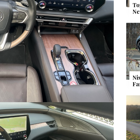
To
Ne
Ni
Fa