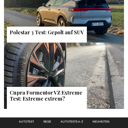
Polestar 3 Test: Gepolt auf SUV
Cupra Formentor VZ Extreme
Test: Extreme extrem?
AUTOTEST
REISE
AUTOTESTS A-Z
NEUHEITEN