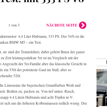
NÄCHSTE SEITE
1 von 3
aktermotor: 4,4 Liter Hubraum, 333 PS. Der 545i ist die
starken BMW M5 – ein Test.
, sie sind der Tennislehrer, dabei gehört Ihnen der ganze
zu Zeit leistungsstärkste 5er ist im Vergleich mit der
Angesicht der 5er-Familie aber das klassische Gesicht in
 ein 530i der potenteste Gaul im Stall, aber so
gehender 520i.
die Limousine die bayerischen Grundfarben Weiß und
reit. Beißen zu, packen zu. Von tief unten. Rasch,
 knapp 4,4 Litern Hubraum und acht Töpfen in V-
hert sich um die höheren Kolbenmassen redlich wenig. Der