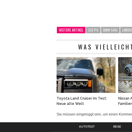
WEITERE ARTIKEL
333 PS
BMW 545I
LIMOU
WAS VIELLEICH
Toyota Land Cruiser im Test:
Nissan 
Neue alte Welt
Familie
Sie müssen eingeloggt sein, um einen Komm
AUTOTEST
REISE