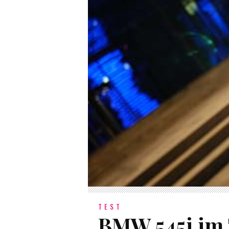
TEST
BMW 545i im T