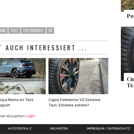
Po
SINE
TEST
TESTBERICHT
V8
T AUCH INTERESSIERT ...
Cu
Te
Ariya Nismo im Test:
Cupra Formentor VZ Extreme
nsport
Test: Extreme extrem?
entar abzugeben
Login
AUTOTESTS A-Z
NEUHEITEN
IMPRESSUM / DATENSCHUTZ