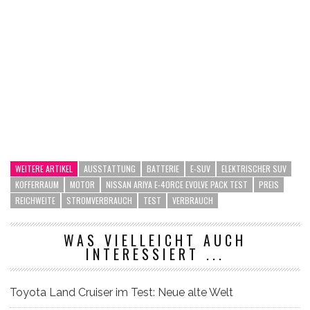
WEITERE ARTIKEL
AUSSTATTUNG
BATTERIE
E-SUV
ELEKTRISCHER SUV
KOFFERRAUM
MOTOR
NISSAN ARIYA E-4ORCE EVOLVE PACK TEST
PREIS
REICHWEITE
STROMVERBRAUCH
TEST
VERBRAUCH
WAS VIELLEICHT AUCH
INTERESSIERT ...
Toyota Land Cruiser im Test: Neue alte Welt