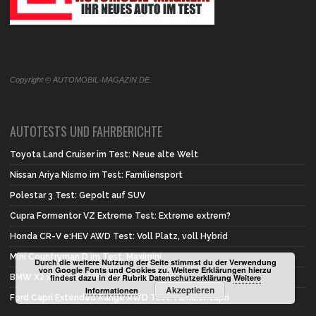
Copyright © AUTOMOBIL-MAGAZIN.DE.
AUTOTESTS UND FAHRBERICHTE
Toyota Land Cruiser im Test: Neue alte Welt
Nissan Ariya Nismo im Test: Familiensport
Polestar 3 Test: Gepolt auf SUV
Cupra Formentor VZ Extreme Test: Extreme extrem?
Honda CR-V e:HEV AWD Test: Voll Platz, voll Hybrid
Mini Countryman D im Test: Maximini
Durch die weitere Nutzung der Seite stimmst du der Verwendung
von Google Fonts und Cookies zu. Weitere Erklärungen hierzu
findest dazu in der Rubrik Datenschutzerklärung
Weitere
BMW X2 xDrive 20d im Test: Erste Wahl
Akzeptieren
Informationen
Ford Capri Extended Range RWD Test: Familiencapri