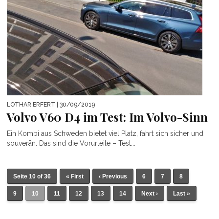
LOTHAR ERFERT
| 30/09/2019
Volvo V60 D4 im Test: Im Volvo-Sinn
Ein Kombi aus Schweden bietet viel Platz, fährt sich sicher und
souverän. Das sind die Vorurteile – Test...
Seite 10 of 36
« First
‹ Previous
6
7
8
9
10
11
12
13
14
Next ›
Last »