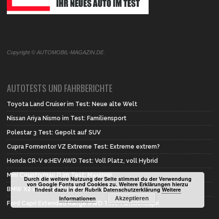
Copyright © AUTOMOBIL-MAGAZIN.DE.
AUTOTESTS UND FAHRBERICHTE
Toyota Land Cruiser im Test: Neue alte Welt
Nissan Ariya Nismo im Test: Familiensport
Polestar 3 Test: Gepolt auf SUV
Cupra Formentor VZ Extreme Test: Extreme extrem?
Honda CR-V e:HEV AWD Test: Voll Platz, voll Hybrid
Mini Countryman D im Test: Maximini
Durch die weitere Nutzung der Seite stimmst du der Verwendung
von Google Fonts und Cookies zu. Weitere Erklärungen hierzu
findest dazu in der Rubrik Datenschutzerklärung
Weitere
BMW X2 xDrive 20d im Test: Erste Wahl
Akzeptieren
Informationen
Ford Capri Extended Range RWD Test: Familiencapri