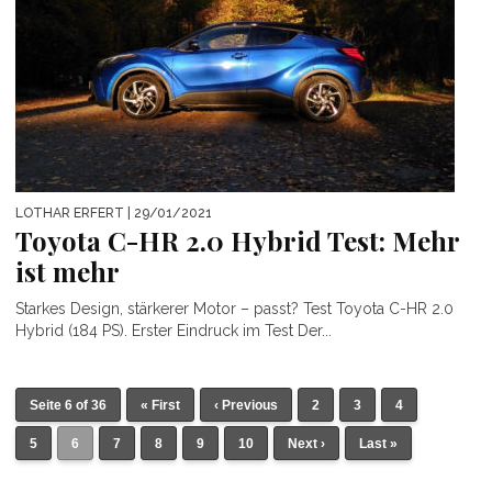
LOTHAR ERFERT
| 29/01/2021
Toyota C-HR 2.0 Hybrid Test: Mehr
ist mehr
Starkes Design, stärkerer Motor – passt? Test Toyota C-HR 2.0
Hybrid (184 PS). Erster Eindruck im Test Der...
Seite 6 of 36
« First
‹ Previous
2
3
4
5
6
7
8
9
10
Next ›
Last »