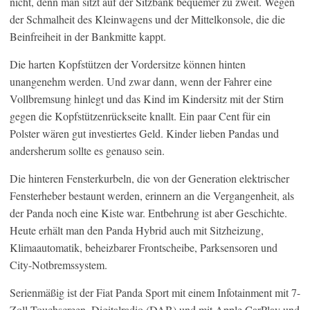
nicht, denn man sitzt auf der Sitzbank bequemer zu zweit. Wegen
der Schmalheit des Kleinwagens und der Mittelkonsole, die die
Beinfreiheit in der Bankmitte kappt.
Die harten Kopfstützen der Vordersitze können hinten
unangenehm werden. Und zwar dann, wenn der Fahrer eine
Vollbremsung hinlegt und das Kind im Kindersitz mit der Stirn
gegen die Kopfstützenrückseite knallt. Ein paar Cent für ein
Polster wären gut investiertes Geld. Kinder lieben Pandas und
andersherum sollte es genauso sein.
Die hinteren Fensterkurbeln, die von der Generation elektrischer
Fensterheber bestaunt werden, erinnern an die Vergangenheit, als
der Panda noch eine Kiste war. Entbehrung ist aber Geschichte.
Heute erhält man den Panda Hybrid auch mit Sitzheizung,
Klimaautomatik, beheizbarer Frontscheibe, Parksensoren und
City-Notbremssystem.
Serienmäßig ist der Fiat Panda Sport mit einem Infotainment mit 7-
Zoll-Touchscreen, Digitalradio (DAB) und mit Apple CarPlay und