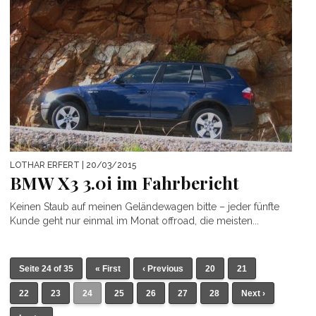
LOTHAR ERFERT
| 20/03/2015
BMW X3 3.0i im Fahrbericht
Keinen Staub auf meinen Geländewagen bitte – jeder fünfte
Kunde geht nur einmal im Monat offroad, die meisten...
Seite 24 of 35
« First
‹ Previous
20
21
22
23
24
25
26
27
28
Next ›