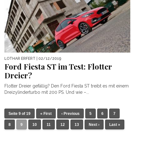
LOTHAR ERFERT
| 02/12/2019
Ford Fiesta ST im Test: Flotter
Dreier?
Flotter Dreier gefällig? Den Ford Fiesta ST treibt es mit einem
Dreizylinderturbo mit 200 PS. Und wie –...
Seite 9 of 19
« First
‹ Previous
5
6
7
8
9
10
11
12
13
Next ›
Last »