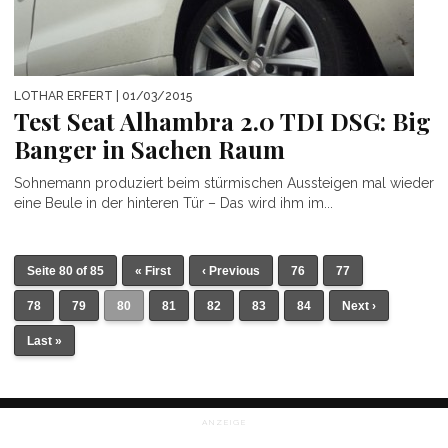
LOTHAR ERFERT
| 01/03/2015
Test Seat Alhambra 2.0 TDI DSG: Big
Banger in Sachen Raum
Sohnemann produziert beim stürmischen Aussteigen mal wieder
eine Beule in der hinteren Tür – Das wird ihm im...
Seite 80 of 85
« First
‹ Previous
76
77
78
79
80
81
82
83
84
Next ›
Last »
ANZEIGE