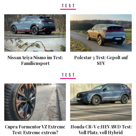
TEST
Nissan Ariya Nismo im Test:
Polestar 3 Test: Gepolt auf
Familiensport
SUV
TEST
Cupra Formentor VZ Extreme
Honda CR-V e:HEV AWD Test:
Test: Extreme extrem?
Voll Platz, voll Hybrid