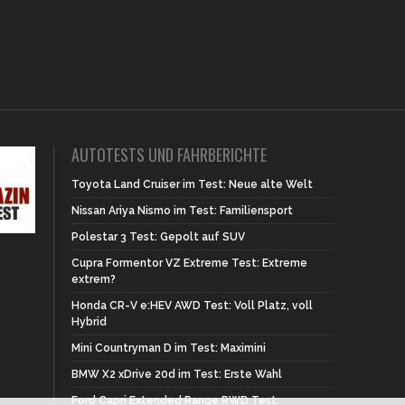
AUTOTESTS UND FAHRBERICHTE
Toyota Land Cruiser im Test: Neue alte Welt
Nissan Ariya Nismo im Test: Familiensport
Polestar 3 Test: Gepolt auf SUV
Cupra Formentor VZ Extreme Test: Extreme
extrem?
Honda CR-V e:HEV AWD Test: Voll Platz, voll
Hybrid
Mini Countryman D im Test: Maximini
BMW X2 xDrive 20d im Test: Erste Wahl
Ford Capri Extended Range RWD Test: