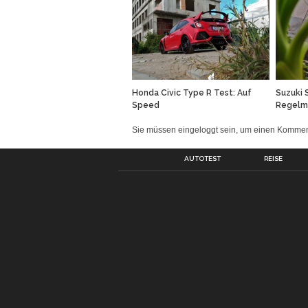
Honda Civic Type R Test: Auf
Suzuki 
Speed
Regelmä
Sie müssen eingeloggt sein, um einen Komm
AUTOTEST
REISE