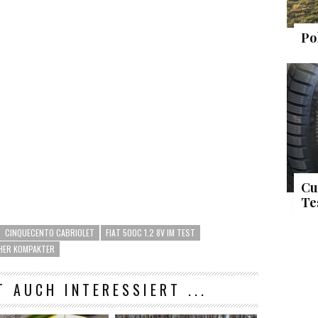
Po
Cu
Te
CINQUECENTO CABRIOLET
FIAT 500C 1.2 8V IM TEST
HER KOMPAKTER
T AUCH INTERESSIERT ...