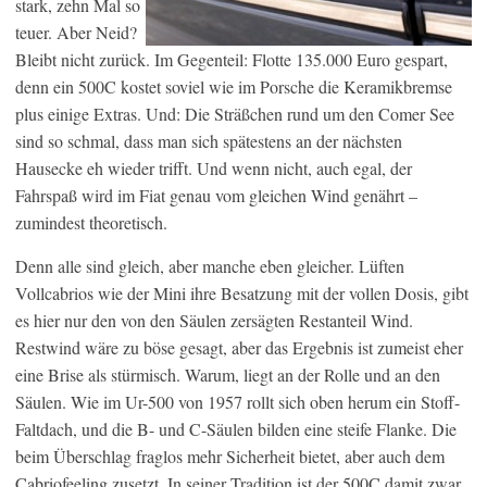
stark, zehn Mal so
teuer. Aber Neid?
Bleibt nicht zurück. Im Gegenteil: Flotte 135.000 Euro gespart,
denn ein 500C kostet soviel wie im Porsche die Keramikbremse
plus einige Extras. Und: Die Sträßchen rund um den Comer See
sind so schmal, dass man sich spätestens an der nächsten
Hausecke eh wieder trifft. Und wenn nicht, auch egal, der
Fahrspaß wird im Fiat genau vom gleichen Wind genährt –
zumindest theoretisch.
Denn alle sind gleich, aber manche eben gleicher. Lüften
Vollcabrios wie der Mini ihre Besatzung mit der vollen Dosis, gibt
es hier nur den von den Säulen zersägten Restanteil Wind.
Restwind wäre zu böse gesagt, aber das Ergebnis ist zumeist eher
eine Brise als stürmisch. Warum, liegt an der Rolle und an den
Säulen. Wie im Ur-500 von 1957 rollt sich oben herum ein Stoff-
Faltdach, und die B- und C-Säulen bilden eine steife Flanke. Die
beim Überschlag fraglos mehr Sicherheit bietet, aber auch dem
Cabriofeeling zusetzt. In seiner Tradition ist der 500C damit zwar