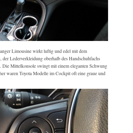
anger Limousine wirkt luftig und edel mit dem
e, der Lederverkleidung oberhalb des Handschuhfachs
. Die Mittelkonsole swingt mit einem eleganten Schwung
üher waren Toyota Modelle im Cockpit oft eine graue und