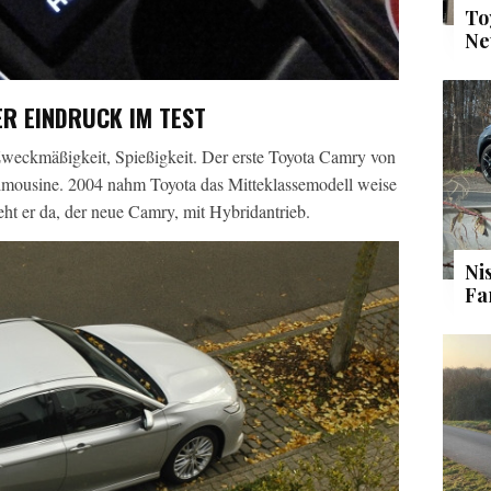
To
Ne
R EINDRUCK IM TEST
eckmäßigkeit, Spießigkeit. Der erste Toyota Camry von
imousine. 2004 nahm Toyota das Mitteklassemodell weise
t er da, der neue Camry, mit Hybridantrieb.
Ni
Fa