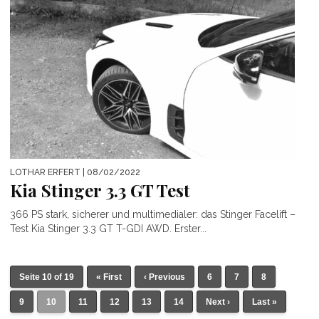
LOTHAR ERFERT
| 08/02/2022
Kia Stinger 3.3 GT Test
366 PS stark, sicherer und multimedialer: das Stinger Facelift –
Test Kia Stinger 3.3 GT T-GDI AWD. Erster...
Seite 10 of 19
« First
‹ Previous
6
7
8
9
10
11
12
13
14
Next ›
Last »