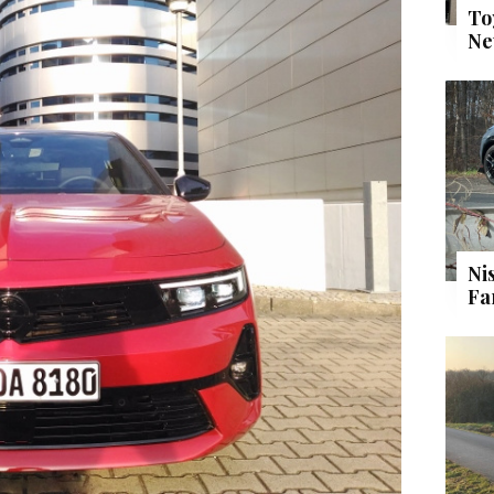
To
Ne
Ni
Fa