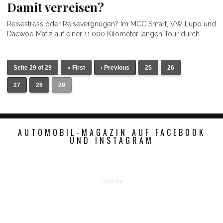
Damit verreisen?
Reisestress oder Reisevergnügen? Im MCC Smart, VW Lupo und
Daewoo Matiz auf einer 11.000 Kilometer langen Tour durch...
Seite 29 of 29
« First
‹ Previous
25
26
27
28
29
AUTOMOBIL-MAGAZIN AUF FACEBOOK
UND INSTAGRAM
ANZEIGE