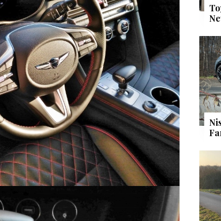
To
Ne
Ni
Fa