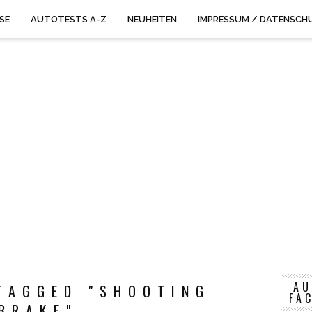
ISE
AUTOTESTS A-Z
NEUHEITEN
IMPRESSUM / DATENSCH
AU
TAGGED "SHOOTING
FA
BRAKE"