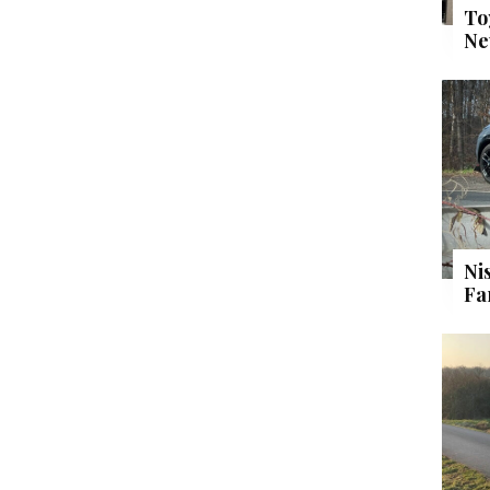
To
Ne
Ni
Fa