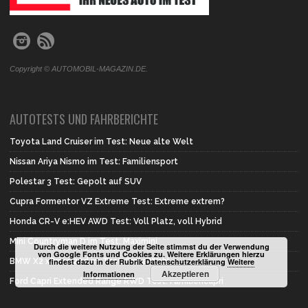
Copyright © AUTOMOBIL-MAGAZIN.DE.
AUTOTESTS UND FAHRBERICHTE
Toyota Land Cruiser im Test: Neue alte Welt
Nissan Ariya Nismo im Test: Familiensport
Polestar 3 Test: Gepolt auf SUV
Cupra Formentor VZ Extreme Test: Extreme extrem?
Honda CR-V e:HEV AWD Test: Voll Platz, voll Hybrid
Mini Countryman D im Test: Maximini
Durch die weitere Nutzung der Seite stimmst du der Verwendung
von Google Fonts und Cookies zu. Weitere Erklärungen hierzu
findest dazu in der Rubrik Datenschutzerklärung
Weitere
BMW X2 xDrive 20d im Test: Erste Wahl
Akzeptieren
Informationen
Ford Capri Extended Range RWD Test: Familiencapri