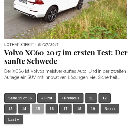
LOTHAR ERFERT
| 18/07/2017
Volvo XC60 2017 im ersten Test: Der
sanfte Schwede
Der XC60 ist Volvos meistverkauftes Auto. Und in der zweiten
Auflage ein SUV mit innovativen Lösungen, viel Sicherheit...
Seite 15 of 36
« First
‹ Previous
11
12
13
14
15
16
17
18
19
Next ›
Last »