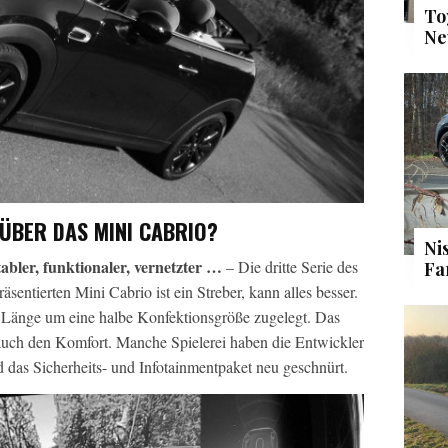
To
Ne
ÜBER DAS MINI CABRIO?
Ni
abler, funktionaler, vernetzter …
– Die dritte Serie des
Fa
ntierten Mini Cabrio ist ein Streber, kann alles besser.
r Länge um eine halbe Konfektionsgröße zugelegt. Das
 auch den Komfort. Manche Spielerei haben die Entwickler
 das Sicherheits- und Infotainmentpaket neu geschnürt.