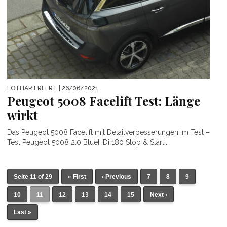
LOTHAR ERFERT
| 26/06/2021
Peugeot 5008 Facelift Test: Länge
wirkt
Das Peugeot 5008 Facelift mit Detailverbesserungen im Test –
Test Peugeot 5008 2.0 BlueHDi 180 Stop & Start...
Seite 11 of 29
« First
‹ Previous
7
8
9
10
11
12
13
14
15
Next ›
Last »