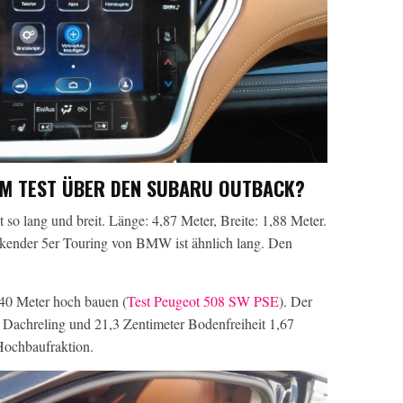
IM TEST ÜBER DEN SUBARU OUTBACK?
t so lang und breit. Länge: 4,87 Meter, Breite: 1,88 Meter.
lickender 5er Touring von BMW ist ähnlich lang. Den
40 Meter hoch bauen (
Test Peugeot 508 SW PSE
). Der
 Dachreling und 21,3 Zentimeter Bodenfreiheit 1,67
Hochbaufraktion.