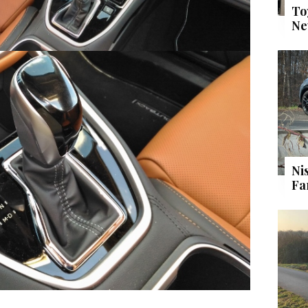
To
Ne
Ni
Fa