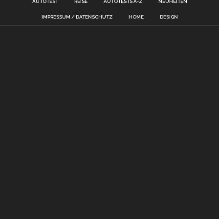
AUTOTEST
REISE
AUTOTESTS A-Z
NEUHEITEN
IMPRESSUM / DATENSCHUTZ
HOME
DESIGN