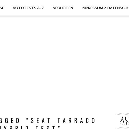
ISE
AUTOTESTS A-Z
NEUHEITEN
IMPRESSUM / DATENSCH
AU
GGED "SEAT TARRACO
FA
HYBRID TEST"