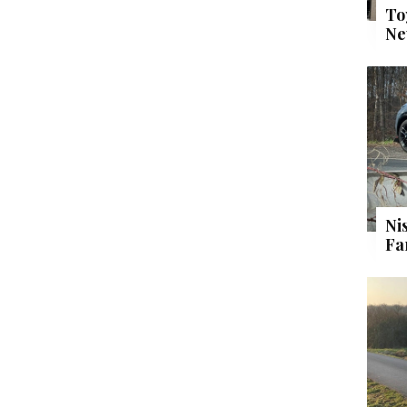
To
Ne
Ni
Fa