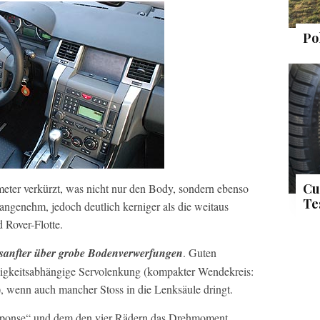
Po
Cu
ter verkürzt, was nicht nur den Body, sondern ebenso
Te
t angenehm, jedoch deutlich kerniger als die weitaus
d Rover-Flotte.
d sanfter über grobe Bodenverwerfungen
. Guten
igkeitsabhängige Servolenkung (kompakter Wendekreis:
 wenn auch mancher Stoss in die Lenksäule dringt.
Response“ und dem den vier Rädern das Drehmoment