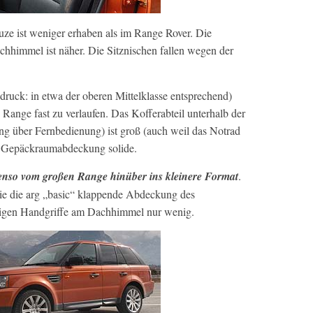
auze ist weniger erhaben als im Range Rover. Die
chhimmel ist näher. Die Sitznischen fallen wegen der
ruck: in etwa der oberen Mittelklasse entsprechend)
g Range fast zu verlaufen. Das Kofferabteil unterhalb der
g über Fernbedienung) ist groß (auch weil das Notrad
e Gepäckraumabdeckung solide.
benso vom großen Range hinüber ins kleinere Format
.
wie die arg „basic“ klappende Abdeckung des
digen Handgriffe am Dachhimmel nur wenig.