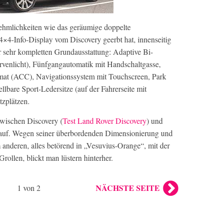
nehmlichkeiten wie das geräumige doppelte
×4-Info-Display vom Discovery geerbt hat, innenseitig
r sehr kompletten Grundausstattung: Adaptive Bi-
rvenlicht), Fünfgangautomatik mit Handschaltgasse,
at (ACC), Navigationssystem mit Touchscreen, Park
llbare Sport-Ledersitze (auf der Fahrerseite mit
tzplätzen.
zwischen Discovery (
Test Land Rover Discovery
) und
inauf. Wegen seiner überbordenden Dimensionierung und
anderen, alles betörend in „Vesuvius-Orange“, mit der
llen, blickt man lüstern hinterher.
NÄCHSTE SEITE
1 von 2