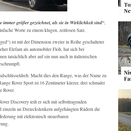
To
Ne
e immer größer gezeichnet
, als sie in Wirklichkeit sind“
,
einfache Worte zu einem klugen, zeitlosen Satz.
ged“) ist mit der Dimension zweier in Reihe geschalteter
er Elefant als automobiler Floh, hat sich bei
n tatsächlich aber auf ein nun auch in italienischen
eschrumpft.
Ni
ündschlüsseldreh: Macht dies den Range, was der Name zu
Fa
Range Rover Sport ist 16 Zentimeter kürzer, drei schmaler
e Rover.
ver Discovery teilt er sich mit selbsttragenden
 einzeln an Dreieckslenkern aufgehängten Rädern die
ederung mit elektronisch steuerbaren
rung.