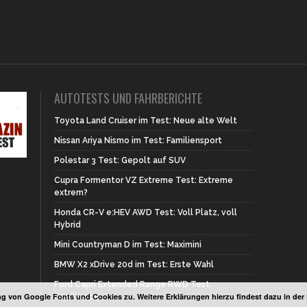
AUTOTESTS UND FAHRBERICHTE
Toyota Land Cruiser im Test: Neue alte Welt
Nissan Ariya Nismo im Test: Familiensport
Polestar 3 Test: Gepolt auf SUV
Cupra Formentor VZ Extreme Test: Extreme
extrem?
Honda CR-V e:HEV AWD Test: Voll Platz, voll
Hybrid
Mini Countryman D im Test: Maximini
BMW X2 xDrive 20d im Test: Erste Wahl
Ford Capri Extended Range RWD Test:
g von Google Fonts und Cookies zu. Weitere Erklärungen hierzu findest dazu in de
Familiencapri