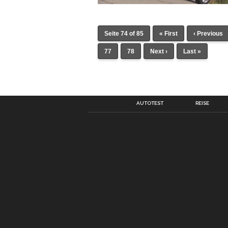
Seite 74 of 85
« First
‹ Previous
77
78
Next ›
Last »
AUTOTEST
REISE