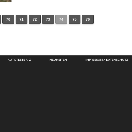
70
71
72
73
74
75
76
AUTOTESTS A-Z
NEUHEITEN
IMPRESSUM / DATENSCHUTZ