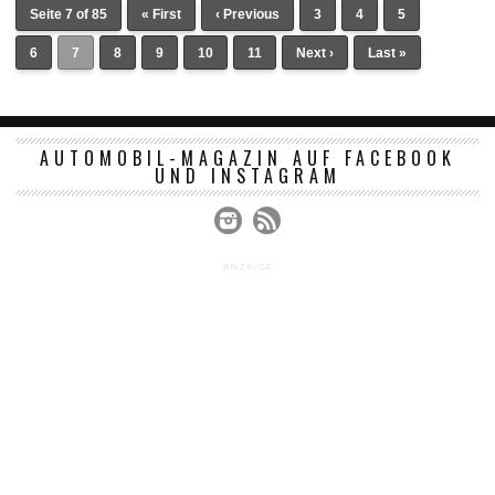
Seite 7 of 85
« First
‹ Previous
3
4
5
6
7
8
9
10
11
Next ›
Last »
AUTOMOBIL-MAGAZIN AUF FACEBOOK
UND INSTAGRAM
ANZEIGE