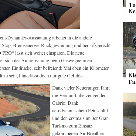
To
Ne
ient-Dynamics-Ausstattung arbeitet in die andere
rt-Stop, Bremsenergie-Rückgewinnung und bedarfsgerecht
PRO“ lässt sich weiter einsparen. Die neue
 der sich der Antriebsstrang beim Gaswegnehmen
e ersten Eindrücke, sehr befreiend: Mal eben ein Kilometer
Ni
 zu sein, hinterlässt doch nur gute Gefühle.
Fa
Dank vieler Neuerungen fährt
die Vernunft überzeugender
Cabrio. Dank
aerodynamischem Feinschliff
und den erstmals im 3er Gran
Turismo zum Einsatz
gekommenen Air Breathern