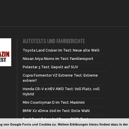
AUTOTESTS UND FAHRBERICHTE
Toyota Land Cruiser im Test: Neue alte Welt
Nissan Ariya Nismo im Test: Familiensport
Polestar 3 Test: Gepolt auf SUV
Cupra Formentor VZ Extreme Test: Extreme
extrem?
Honda CR-V e:HEV AWD Test: Voll Platz, voll
Hybrid
Mini Countryman D im Test: Maximini
BMW X2 xDrive 20d im Test: Erste Wahl
Ford Capri Extended Range RWD Test:
g von Google Fonts und Cookies zu. Weitere Erklärungen hierzu findest dazu in de
Familiencapri