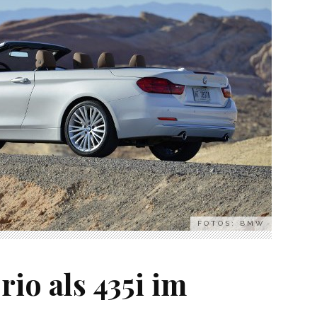
FOTOS: BMW
io als 435i im