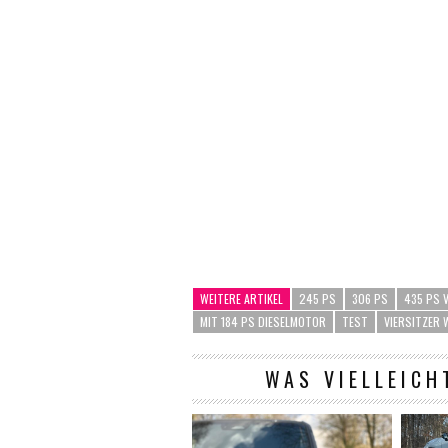
WEITERE ARTIKEL
245 PS
306 PS
435 PS 
MIT 184 PS DIESELMOTOR
TEST
VIERSITZER
WAS VIELLEICH