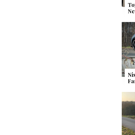
To
Ne
Ni
Fa