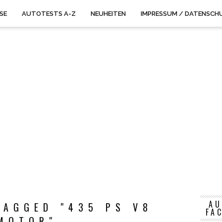
ISE
AUTOTESTS A-Z
NEUHEITEN
IMPRESSUM / DATENSCH
AU
TAGGED "435 PS V8
FA
MOTOR"