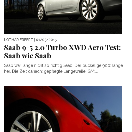
LOTHAR ERFERT
| 01/03/2015
Saab 9-5 2.0 Turbo XWD Aero Test:
Saab wie Saab
Saab war lange nicht so richtig Saab. Der buckelige 900: lange
her. Die Zeit danach: gepflegte Langeweile. GM:...