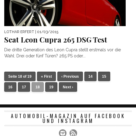
LOTHAR ERFERT
| 01/03/2015
Seat Leon Cupra 265 DSG Test
Die dritte Generation des Leon Cupra stellt erstmals vor die
Wahl: Drei oder fünf Türen? 265 PS oder...
Seite 18 of 19
« First
‹ Previous
14
15
16
17
18
19
Next ›
AUTOMOBIL-MAGAZIN AUF FACEBOOK
UND INSTAGRAM