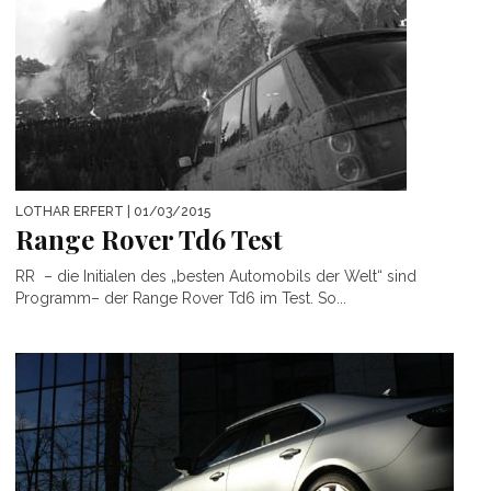
LOTHAR ERFERT
| 01/03/2015
Range Rover Td6 Test
RR – die Initialen des „besten Automobils der Welt“ sind
Programm– der Range Rover Td6 im Test. So...