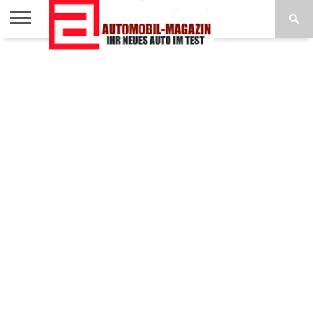
AUTOTEST
REISE
AUTOTESTS
NEUHEITEN
IMPRESSUM /
HOME
DESIGN
A-Z
DATENSCHUTZ