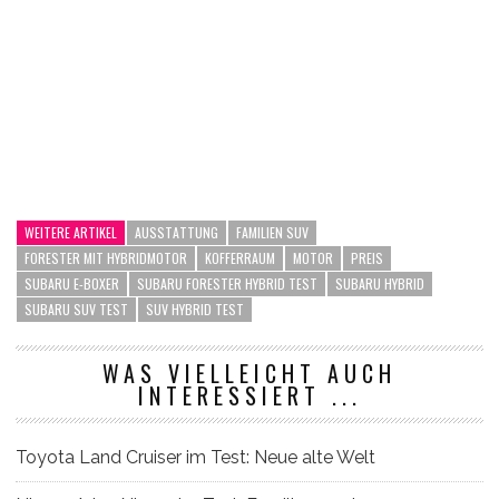
WEITERE ARTIKEL
AUSSTATTUNG
FAMILIEN SUV
FORESTER MIT HYBRIDMOTOR
KOFFERRAUM
MOTOR
PREIS
SUBARU E-BOXER
SUBARU FORESTER HYBRID TEST
SUBARU HYBRID
SUBARU SUV TEST
SUV HYBRID TEST
WAS VIELLEICHT AUCH
INTERESSIERT ...
Toyota Land Cruiser im Test: Neue alte Welt