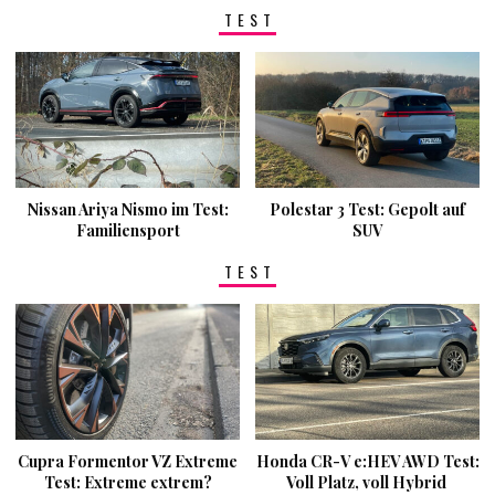
TEST
Nissan Ariya Nismo im Test:
Polestar 3 Test: Gepolt auf
Familiensport
SUV
TEST
Cupra Formentor VZ Extreme
Honda CR-V e:HEV AWD Test:
Test: Extreme extrem?
Voll Platz, voll Hybrid