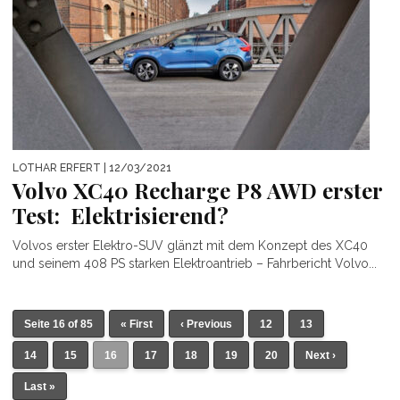
LOTHAR ERFERT
| 12/03/2021
Volvo XC40 Recharge P8 AWD erster
Test: Elektrisierend?
Volvos erster Elektro-SUV glänzt mit dem Konzept des XC40
und seinem 408 PS starken Elektroantrieb – Fahrbericht Volvo...
Seite 16 of 85
« First
‹ Previous
12
13
14
15
16
17
18
19
20
Next ›
Last »