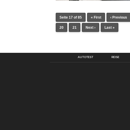
Seite 17 of 85
« First
‹ Previous
20
21
Next ›
Last »
AUTOTEST
REISE