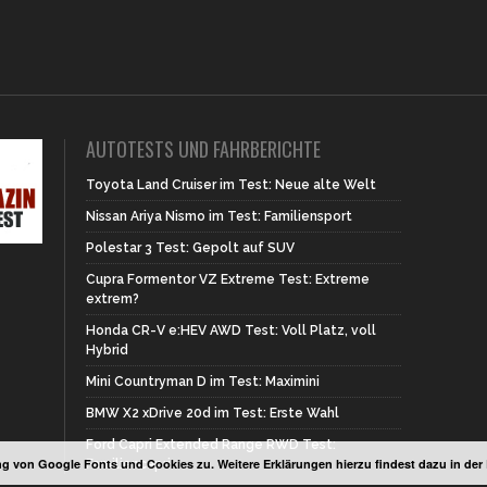
AUTOTESTS UND FAHRBERICHTE
Toyota Land Cruiser im Test: Neue alte Welt
Nissan Ariya Nismo im Test: Familiensport
Polestar 3 Test: Gepolt auf SUV
Cupra Formentor VZ Extreme Test: Extreme
extrem?
Honda CR-V e:HEV AWD Test: Voll Platz, voll
Hybrid
Mini Countryman D im Test: Maximini
BMW X2 xDrive 20d im Test: Erste Wahl
Ford Capri Extended Range RWD Test:
g von Google Fonts und Cookies zu. Weitere Erklärungen hierzu findest dazu in de
Familiencapri