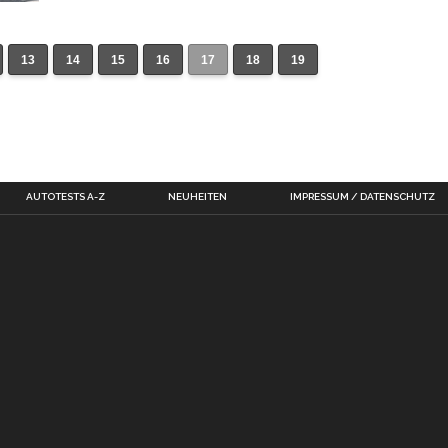
13
14
15
16
17
18
19
AUTOTESTS A-Z
NEUHEITEN
IMPRESSUM / DATENSCHUTZ