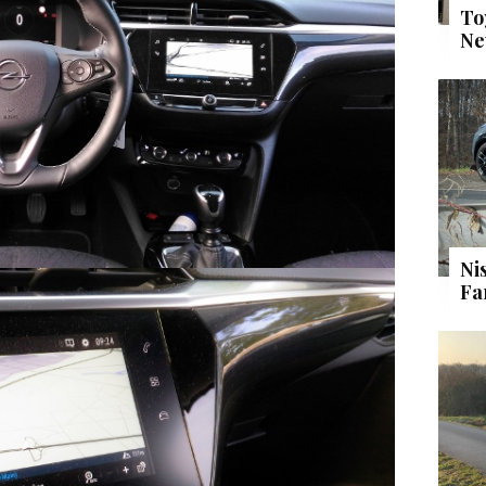
To
Ne
Ni
Fa