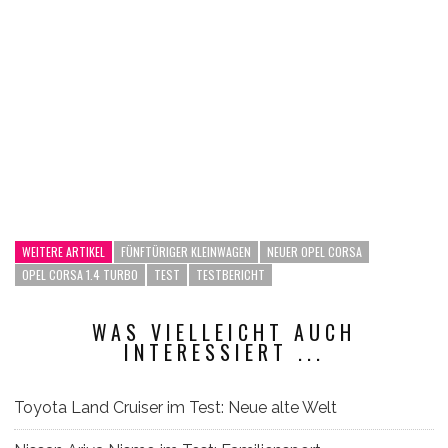
WEITERE ARTIKEL
FÜNFTÜRIGER KLEINWAGEN
NEUER OPEL CORSA
OPEL CORSA 1.4 TURBO
TEST
TESTBERICHT
WAS VIELLEICHT AUCH
INTERESSIERT ...
Toyota Land Cruiser im Test: Neue alte Welt