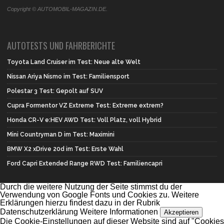
Copyright © AUTOMOBIL-MAGAZIN.DE.
AUTOTESTS UND FAHRBERICHTE
Toyota Land Cruiser im Test: Neue alte Welt
Nissan Ariya Nismo im Test: Familiensport
Polestar 3 Test: Gepolt auf SUV
Cupra Formentor VZ Extreme Test: Extreme extrem?
Honda CR-V e:HEV AWD Test: Voll Platz, voll Hybrid
Mini Countryman D im Test: Maximini
BMW X2 xDrive 20d im Test: Erste Wahl
Ford Capri Extended Range RWD Test: Familiencapri
Durch die weitere Nutzung der Seite stimmst du der
Verwendung von Google Fonts und Cookies zu. Weitere
Erklärungen hierzu findest dazu in der Rubrik
Datenschutzerklärung
Weitere Informationen
Akzeptieren
Die Cookie-Einstellungen auf dieser Website sind auf "Cookies