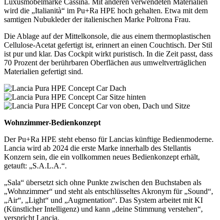
Luxusmöbelmarke Cassina. Mit anderen verwendeten Materialien
wird die „Italianità“ im Pu+Ra HPE hoch gehalten. Etwa mit dem
samtigen Nubukleder der italienischen Marke Poltrona Frau.
Die Ablage auf der Mittelkonsole, die aus einem thermoplastischen
Cellulose-Acetat gefertigt ist, erinnert an einen Couchtisch. Der Stil
ist pur und klar. Das Cockpit wirkt puristisch. In die Zeit passt, dass
70 Prozent der berührbaren Oberflächen aus umweltverträglichen
Materialien gefertigt sind.
Wohnzimmer-Bedienkonzept
Der Pu+Ra HPE steht ebenso für Lancias künftige Bedienmoderne.
Lancia wird ab 2024 die erste Marke innerhalb des Stellantis
Konzern sein, die ein vollkommen neues Bedienkonzept erhält,
getauft: „S.A.L.A.“.
„Sala“ übersetzt sich ohne Punkte zwischen den Buchstaben als
„Wohnzimmer“ und steht als entschlüsseltes Akronym für „Sound“,
„Air“, „Light“ und „Augmentation“. Das System arbeitet mit KI
(Künstlicher Intelligenz) und kann „deine Stimmung verstehen“,
verspricht Lancia.